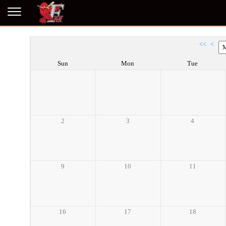
<<
<
Sun
Mon
Tue
2
3
4
9
10
11
16
17
18